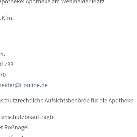
Apotheke: Apotheke am Wehlheider Platz
e.Kfm.
m.
281733
370
eider@t-online.de
schutzrechtliche Aufsichtsbehörde für die Apotheke:
tenschutzbeauftragte
der Roßnagel