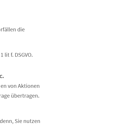
rfällen die
1 lit f. DSGVO.
c.
men von Aktionen
frage übertragen.
i denn, Sie nutzen