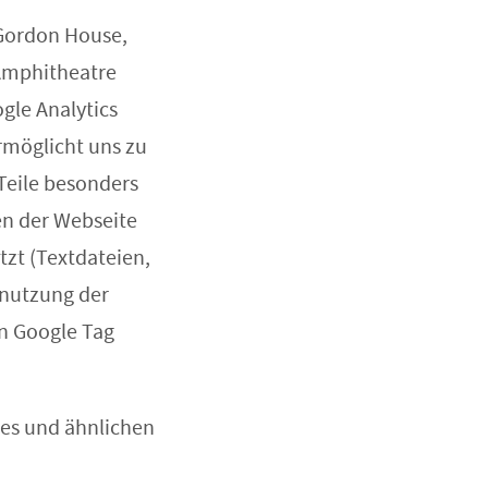
 Gordon House,
 Amphitheatre
gle Analytics
rmöglicht uns zu
Teile besonders
en der Webseite
tzt (Textdateien,
enutzung der
en Google Tag
ies und ähnlichen