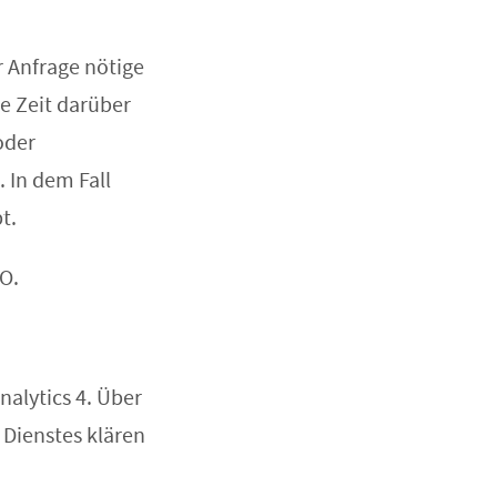
r Anfrage nötige
ze Zeit darüber
oder
 In dem Fall
t.
VO.
nalytics 4. Über
 Dienstes klären