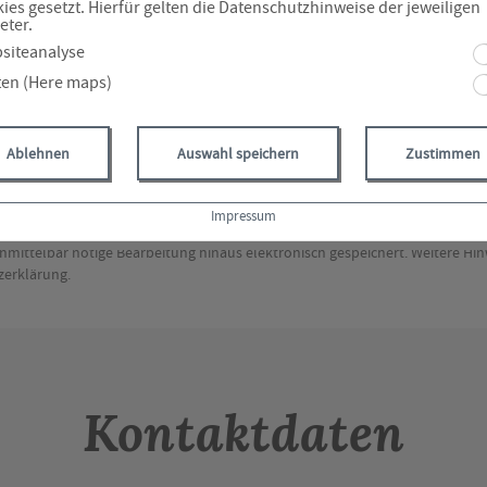
ies gesetzt. Hierfür gelten die Datenschutzhinweise der jeweiligen
eter.
siteanalyse
ten (Here maps)
neten Daten müssen angegeben werden.
Ablehnen
Auswahl speichern
Zustimmen
eingeben, werden an den von Ihnen gewählten Ansprechpartner übermittelt u
ann eine Weitergabe an die zuständige Fachabteilung im Haus erfolgen. Ein
ußer zum Zweck der Beantwortung Ihrer Anfrage erfolgt nicht. Zum Beispiel
Impressum
rung Ihrer Anfrage für die gesetzliche Aufbewahrungsfrist erforderlich sein,
 unmittelbar nötige Bearbeitung hinaus elektronisch gespeichert. Weitere H
zerklärung.
Kontaktdaten